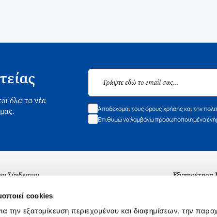
τείας
οι όλα τα νέα
Αποδέχομαι τους όρους χρήσης και την πολι
 μας.
Επιθυμώ να λαμβάνω προσωποποιημένα ενημ
οι Σύνδεσμοι
Εξυπηρέτηση
ά με εμάς
Συχνές ερωτή
μοποιεί cookies
 Εργασίας
Επικοινωνία
ια την εξατομίκευση περιεχομένου και διαφημίσεων, την παρο