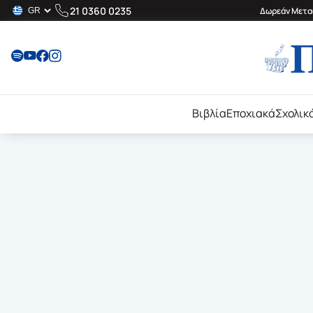
21 0360 0235
Δωρεάν Μεταφ
Βιβλία
Εποχιακά
Σχολικ