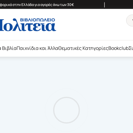
|
ορικά στην Ελλάδα για αγορές άνω των 30€
ά Βιβλία
Παιχνίδια και Άλλα
Θεματικές Κατηγορίες
Bookclub
Σ