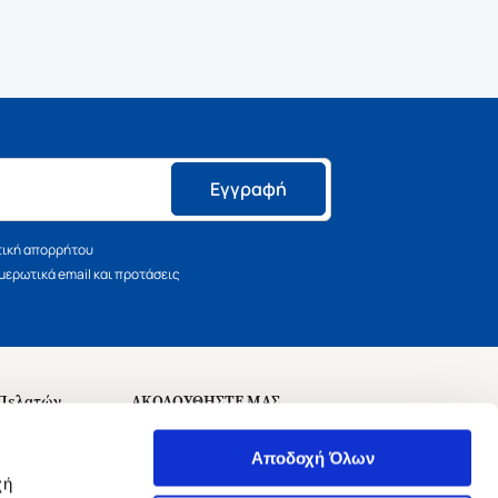
Εγγραφή
τική απορρήτου
ερωτικά email και προτάσεις
 Πελατών
ΑΚΟΛΟΥΘΗΣΤΕ ΜΑΣ
σεις
Αποδοχή Όλων
χή