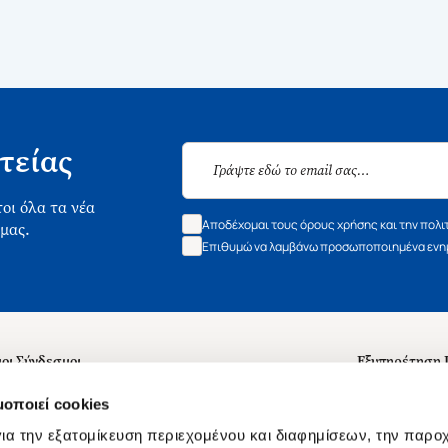
τείας
οι όλα τα νέα
Αποδέχομαι τους όρους χρήσης και την πολι
 μας.
Επιθυμώ να λαμβάνω προσωποποιημένα ενημ
οι Σύνδεσμοι
Εξυπηρέτηση
ά με εμάς
Συχνές ερωτή
μοποιεί cookies
 Εργασίας
Επικοινωνία
ια την εξατομίκευση περιεχομένου και διαφημίσεων, την παρο