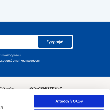
Εγγραφή
τική απορρήτου
ερωτικά email και προτάσεις
 Πελατών
ΑΚΟΛΟΥΘΗΣΤΕ ΜΑΣ
σεις
Αποδοχή Όλων
χή