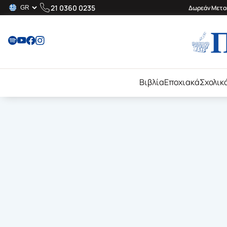
21 0360 0235
Δωρεάν Μεταφ
Βιβλία
Εποχιακά
Σχολικ