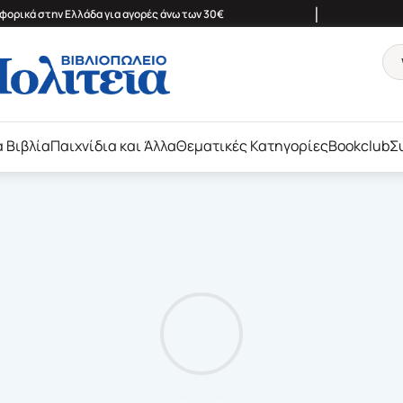
|
ορικά στην Ελλάδα για αγορές άνω των 30€
ά Βιβλία
Παιχνίδια και Άλλα
Θεματικές Κατηγορίες
Bookclub
Σ