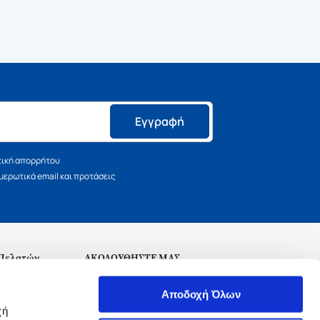
Εγγραφή
τική απορρήτου
ερωτικά email και προτάσεις
 Πελατών
ΑΚΟΛΟΥΘΗΣΤΕ ΜΑΣ
σεις
Αποδοχή Όλων
χή