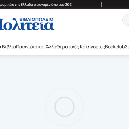
|
ορικά στην Ελλάδα για αγορές άνω των 30€
ά Βιβλία
Παιχνίδια και Άλλα
Θεματικές Κατηγορίες
Bookclub
Σ