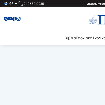
21 0360 0235
Δωρεάν Μεταφ
Βιβλία
Εποχιακά
Σχολικ