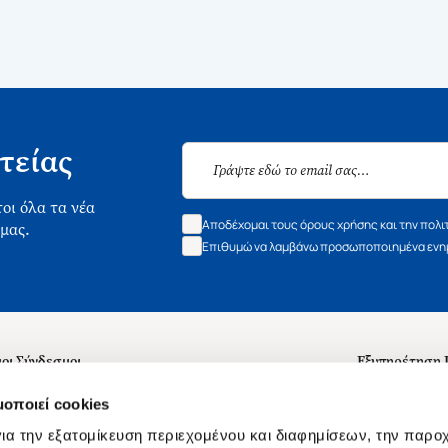
τείας
οι όλα τα νέα
Αποδέχομαι τους όρους χρήσης και την πολι
 μας.
Επιθυμώ να λαμβάνω προσωποποιημένα ενημ
οι Σύνδεσμοι
Εξυπηρέτηση
ά με εμάς
Συχνές ερωτή
μοποιεί cookies
 Εργασίας
Επικοινωνία
ια την εξατομίκευση περιεχομένου και διαφημίσεων, την παρο