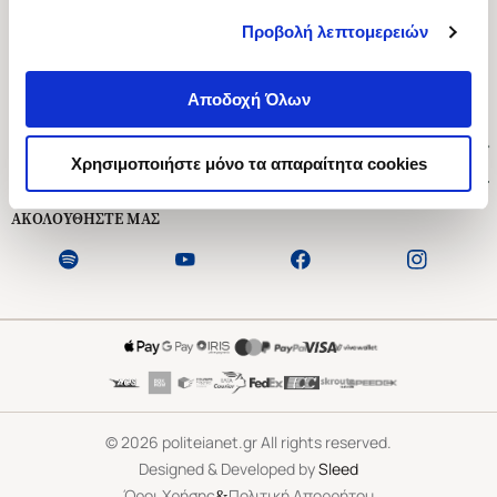
Προβολή λεπτομερειών
Ασκληπιού 1-3, Αθήνα 106 79
Δευτέρα - Παρασκευή 09:00-21:00
Αποδοχή Όλων
Σάββατο 09:00-18:00
Χρήσιμοι Σύνδεσμοι
Χρησιμοποιήστε μόνο τα απαραίτητα cookies
Εξυπηρέτηση Πελατών
ΑΚΟΛΟΥΘΗΣΤΕ ΜΑΣ
©
2026
politeianet.gr All rights reserved.
Designed & Developed by
Sleed
&
Όροι Χρήσης
Πολιτική Απορρήτου