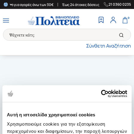
|
|
21 0360 0235
Ελλάδα για αγορές άνω των 30€
Έως 24 άτοκες δόσεις
Δωρεάν Μ
0
Σύνθετη Αναζήτηση
Αυτή η ιστοσελίδα χρησιμοποιεί cookies
Χρησιμοποιούμε cookies για την εξατομίκευση
περιεχομένου και διαφημίσεων, την παροχή λειτουργιών