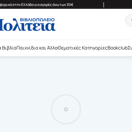
|
ορικά στην Ελλάδα για αγορές άνω των 30€
ά Βιβλία
Παιχνίδια και Άλλα
Θεματικές Κατηγορίες
Bookclub
Σ