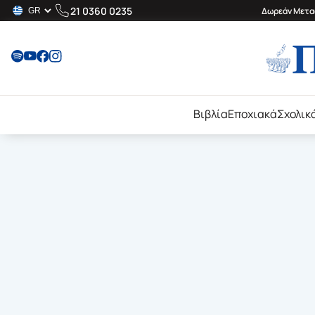
21 0360 0235
Δωρεάν Μεταφ
Βιβλία
Εποχιακά
Σχολικ