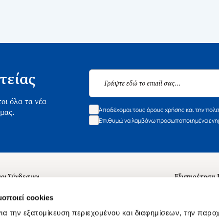
τείας
οι όλα τα νέα
Αποδέχομαι τους όρους χρήσης και την πολι
 μας.
Επιθυμώ να λαμβάνω προσωποποιημένα ενημ
οι Σύνδεσμοι
Εξυπηρέτηση
ά με εμάς
Συχνές ερωτή
μοποιεί cookies
 Εργασίας
Επικοινωνία
ια την εξατομίκευση περιεχομένου και διαφημίσεων, την παρο