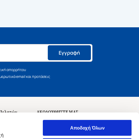
Εγγραφή
τική απορρήτου
ερωτικά email και προτάσεις
 Πελατών
ΑΚΟΛΟΥΘΗΣΤΕ ΜΑΣ
σεις
Αποδοχή Όλων
χή