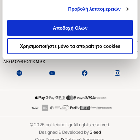
Προβολή λεπτομερειών
Ασκληπιού 1-3, Αθήνα 106 79
Δευτέρα - Παρασκευή 09:00-21:00
Αποδοχή Όλων
Σάββατο 09:00-18:00
Χρήσιμοι Σύνδεσμοι
Χρησιμοποιήστε μόνο τα απαραίτητα cookies
Εξυπηρέτηση Πελατών
ΑΚΟΛΟΥΘΗΣΤΕ ΜΑΣ
©
2026
politeianet.gr All rights reserved.
Designed & Developed by
Sleed
&
Όροι Χρήσης
Πολιτική Απορρήτου