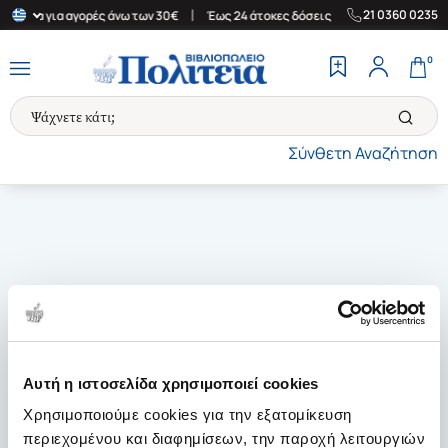
|
|
21 0360 0235
λλάδα για αγορές άνω των 30€
Έως 24 άτοκες δόσεις
Δωρεάν Μ
0
Σύνθετη Αναζήτηση
Αυτή η ιστοσελίδα χρησιμοποιεί cookies
Χρησιμοποιούμε cookies για την εξατομίκευση
περιεχομένου και διαφημίσεων, την παροχή λειτουργιών