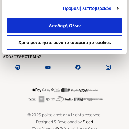
Προβολή λεπτομερειών
Ασκληπιού 1-3, Αθήνα 106 79
Δευτέρα - Παρασκευή 09:00-21:00
Αποδοχή Όλων
Σάββατο 09:00-18:00
Χρήσιμοι Σύνδεσμοι
Χρησιμοποιήστε μόνο τα απαραίτητα cookies
Εξυπηρέτηση Πελατών
ΑΚΟΛΟΥΘΗΣΤΕ ΜΑΣ
©
2026
politeianet.gr All rights reserved.
Designed & Developed by
Sleed
&
Όροι Χρήσης
Πολιτική Απορρήτου