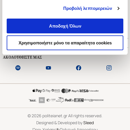
Προβολή λεπτομερειών
Ασκληπιού 1-3, Αθήνα 106 79
Δευτέρα - Παρασκευή 09:00-21:00
Αποδοχή Όλων
Σάββατο 09:00-18:00
Χρήσιμοι Σύνδεσμοι
Χρησιμοποιήστε μόνο τα απαραίτητα cookies
Εξυπηρέτηση Πελατών
ΑΚΟΛΟΥΘΗΣΤΕ ΜΑΣ
©
2026
politeianet.gr All rights reserved.
Designed & Developed by
Sleed
&
Όροι Χρήσης
Πολιτική Απορρήτου