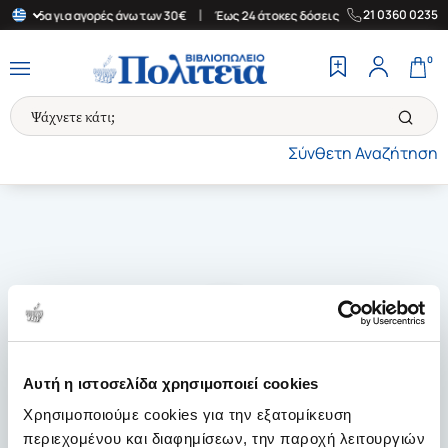
|
|
21 0360 0235
 Ελλάδα για αγορές άνω των 30€
Έως 24 άτοκες δόσεις
Δωρεάν 
0
Σύνθετη Αναζήτηση
Αυτή η ιστοσελίδα χρησιμοποιεί cookies
Χρησιμοποιούμε cookies για την εξατομίκευση
περιεχομένου και διαφημίσεων, την παροχή λειτουργιών