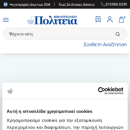
|
|
21 0360 0235
λλάδα για αγορές άνω των 30€
Έως 24 άτοκες δόσεις
Δωρεάν Με
0
Σύνθετη Αναζήτηση
Αυτή η ιστοσελίδα χρησιμοποιεί cookies
Χρησιμοποιούμε cookies για την εξατομίκευση
περιεχομένου και διαφημίσεων, την παροχή λειτουργιών