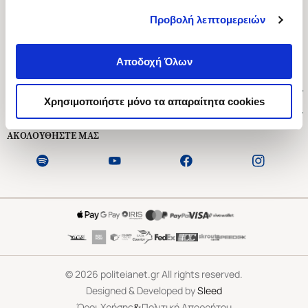
Προβολή λεπτομερειών
Ασκληπιού 1-3, Αθήνα 106 79
Δευτέρα - Παρασκευή 09:00-21:00
Αποδοχή Όλων
Σάββατο 09:00-18:00
Χρήσιμοι Σύνδεσμοι
Χρησιμοποιήστε μόνο τα απαραίτητα cookies
Εξυπηρέτηση Πελατών
ΑΚΟΛΟΥΘΗΣΤΕ ΜΑΣ
©
2026
politeianet.gr All rights reserved.
Designed & Developed by
Sleed
&
Όροι Χρήσης
Πολιτική Απορρήτου