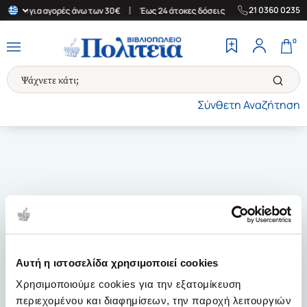
|
|
21 0360 0235
λλάδα για αγορές άνω των 30€
Έως 24 άτοκες δόσεις
Δωρεάν Με
0
Σύνθετη Αναζήτηση
Αυτή η ιστοσελίδα χρησιμοποιεί cookies
Χρησιμοποιούμε cookies για την εξατομίκευση
περιεχομένου και διαφημίσεων, την παροχή λειτουργιών