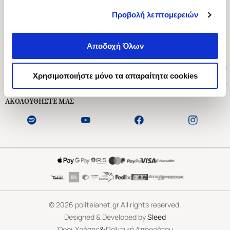
Προβολή λεπτομερειών
Ασκληπιού 1-3, Αθήνα 106 79
Δευτέρα - Παρασκευή 09:00-21:00
Αποδοχή Όλων
Σάββατο 09:00-18:00
Χρήσιμοι Σύνδεσμοι
Χρησιμοποιήστε μόνο τα απαραίτητα cookies
Εξυπηρέτηση Πελατών
ΑΚΟΛΟΥΘΗΣΤΕ ΜΑΣ
©
2026
politeianet.gr All rights reserved.
Designed & Developed by
Sleed
&
Όροι Χρήσης
Πολιτική Απορρήτου