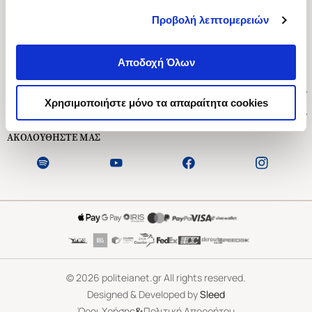
Προβολή λεπτομερειών
Ασκληπιού 1-3, Αθήνα 106 79
Δευτέρα - Παρασκευή 09:00-21:00
Αποδοχή Όλων
Σάββατο 09:00-18:00
Χρήσιμοι Σύνδεσμοι
Χρησιμοποιήστε μόνο τα απαραίτητα cookies
Εξυπηρέτηση Πελατών
ΑΚΟΛΟΥΘΗΣΤΕ ΜΑΣ
©
2026
politeianet.gr All rights reserved.
Designed & Developed by
Sleed
&
Όροι Χρήσης
Πολιτική Απορρήτου