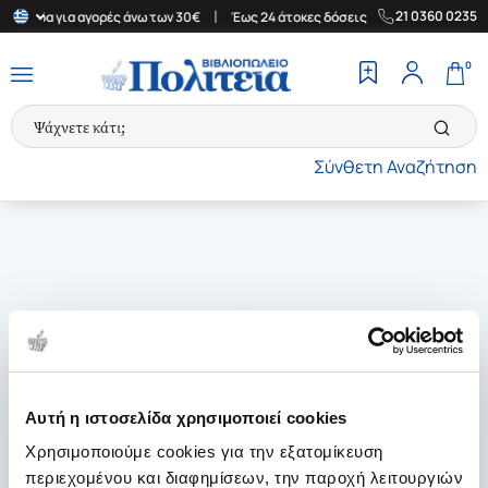
|
|
21 0360 0235
Ελλάδα για αγορές άνω των 30€
Έως 24 άτοκες δόσεις
Δωρεάν Μ
0
Σύνθετη Αναζήτηση
Αυτή η ιστοσελίδα χρησιμοποιεί cookies
Χρησιμοποιούμε cookies για την εξατομίκευση
περιεχομένου και διαφημίσεων, την παροχή λειτουργιών