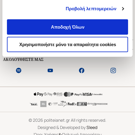
Προβολή λεπτομερειών
Ασκληπιού 1-3, Αθήνα 106 79
Δευτέρα - Παρασκευή 09:00-21:00
Αποδοχή Όλων
Σάββατο 09:00-18:00
Χρήσιμοι Σύνδεσμοι
Χρησιμοποιήστε μόνο τα απαραίτητα cookies
Εξυπηρέτηση Πελατών
ΑΚΟΛΟΥΘΗΣΤΕ ΜΑΣ
©
2026
politeianet.gr All rights reserved.
Designed & Developed by
Sleed
&
Όροι Χρήσης
Πολιτική Απορρήτου