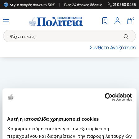
|
|
21 0360 0235
λλάδα για αγορές άνω των 30€
Έως 24 άτοκες δόσεις
Δωρεάν Με
0
Σύνθετη Αναζήτηση
Αυτή η ιστοσελίδα χρησιμοποιεί cookies
Χρησιμοποιούμε cookies για την εξατομίκευση
περιεχομένου και διαφημίσεων, την παροχή λειτουργιών