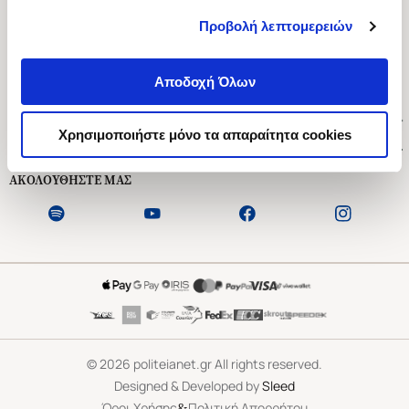
Προβολή λεπτομερειών
Ασκληπιού 1-3, Αθήνα 106 79
Δευτέρα - Παρασκευή 09:00-21:00
Αποδοχή Όλων
Σάββατο 09:00-18:00
Χρήσιμοι Σύνδεσμοι
Χρησιμοποιήστε μόνο τα απαραίτητα cookies
Εξυπηρέτηση Πελατών
ΑΚΟΛΟΥΘΗΣΤΕ ΜΑΣ
©
2026
politeianet.gr All rights reserved.
Designed & Developed by
Sleed
&
Όροι Χρήσης
Πολιτική Απορρήτου