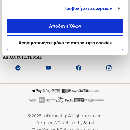
Προβολή λεπτομερειών
Ασκληπιού 1-3, Αθήνα 106 79
Δευτέρα - Παρασκευή 09:00-21:00
Αποδοχή Όλων
Σάββατο 09:00-18:00
Χρήσιμοι Σύνδεσμοι
Χρησιμοποιήστε μόνο τα απαραίτητα cookies
Εξυπηρέτηση Πελατών
ΑΚΟΛΟΥΘΗΣΤΕ ΜΑΣ
©
2026
politeianet.gr All rights reserved.
Designed & Developed by
Sleed
&
Όροι Χρήσης
Πολιτική Απορρήτου