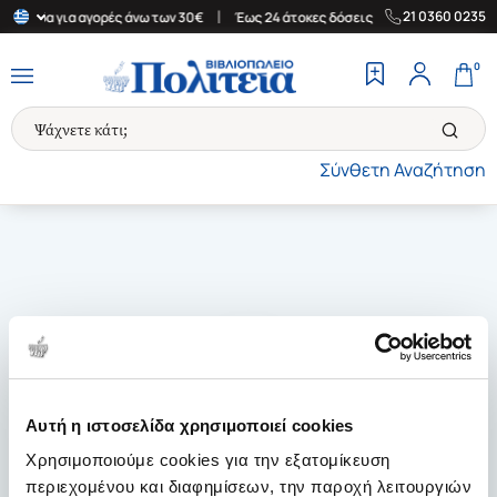
|
|
21 0360 0235
Ελλάδα για αγορές άνω των 30€
Έως 24 άτοκες δόσεις
Δωρεάν Μ
0
Σύνθετη Αναζήτηση
Αυτή η ιστοσελίδα χρησιμοποιεί cookies
Χρησιμοποιούμε cookies για την εξατομίκευση
περιεχομένου και διαφημίσεων, την παροχή λειτουργιών