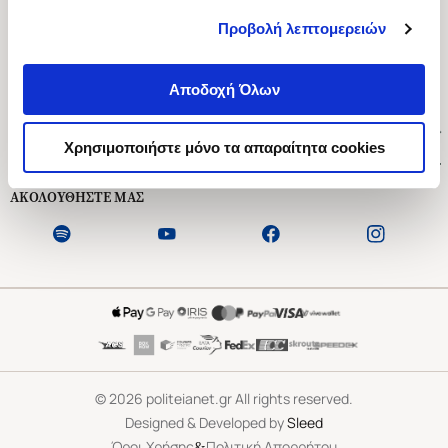
Προβολή λεπτομερειών
Ασκληπιού 1-3, Αθήνα 106 79
Δευτέρα - Παρασκευή 09:00-21:00
Αποδοχή Όλων
Σάββατο 09:00-18:00
Χρήσιμοι Σύνδεσμοι
Χρησιμοποιήστε μόνο τα απαραίτητα cookies
Εξυπηρέτηση Πελατών
ΑΚΟΛΟΥΘΗΣΤΕ ΜΑΣ
©
2026
politeianet.gr All rights reserved.
Designed & Developed by
Sleed
&
Όροι Χρήσης
Πολιτική Απορρήτου