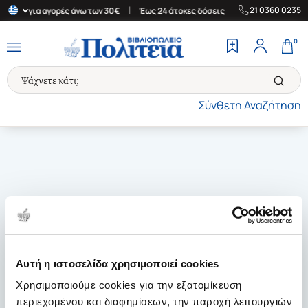
|
|
21 0360 0235
λλάδα για αγορές άνω των 30€
Έως 24 άτοκες δόσεις
Δωρεάν Με
0
Σύνθετη Αναζήτηση
Αυτή η ιστοσελίδα χρησιμοποιεί cookies
Χρησιμοποιούμε cookies για την εξατομίκευση
περιεχομένου και διαφημίσεων, την παροχή λειτουργιών