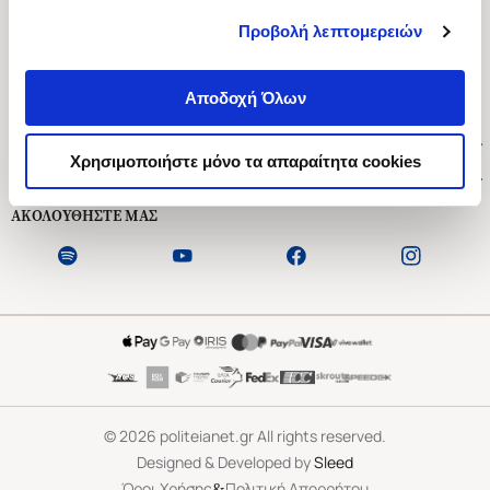
Προβολή λεπτομερειών
Ασκληπιού 1-3, Αθήνα 106 79
Δευτέρα - Παρασκευή 09:00-21:00
Αποδοχή Όλων
Σάββατο 09:00-18:00
Χρήσιμοι Σύνδεσμοι
Χρησιμοποιήστε μόνο τα απαραίτητα cookies
Εξυπηρέτηση Πελατών
ΑΚΟΛΟΥΘΗΣΤΕ ΜΑΣ
©
2026
politeianet.gr All rights reserved.
Designed & Developed by
Sleed
&
Όροι Χρήσης
Πολιτική Απορρήτου