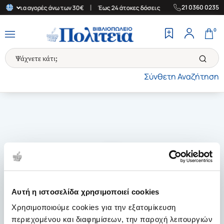
|
|
21 0360 0235
λάδα για αγορές άνω των 30€
Έως 24 άτοκες δόσεις
Δωρεάν Μετ
0
Σύνθετη Αναζήτηση
Αυτή η ιστοσελίδα χρησιμοποιεί cookies
Χρησιμοποιούμε cookies για την εξατομίκευση
περιεχομένου και διαφημίσεων, την παροχή λειτουργιών