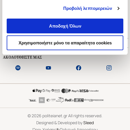
Προβολή λεπτομερειών
Ασκληπιού 1-3, Αθήνα 106 79
Δευτέρα - Παρασκευή 09:00-21:00
Αποδοχή Όλων
Σάββατο 09:00-18:00
Χρήσιμοι Σύνδεσμοι
Χρησιμοποιήστε μόνο τα απαραίτητα cookies
Εξυπηρέτηση Πελατών
ΑΚΟΛΟΥΘΗΣΤΕ ΜΑΣ
©
2026
politeianet.gr All rights reserved.
Designed & Developed by
Sleed
&
Όροι Χρήσης
Πολιτική Απορρήτου