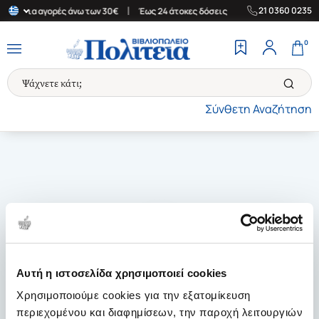
|
|
21 0360 0235
λάδα για αγορές άνω των 30€
Έως 24 άτοκες δόσεις
Δωρεάν Μετ
0
Σύνθετη Αναζήτηση
Αυτή η ιστοσελίδα χρησιμοποιεί cookies
Χρησιμοποιούμε cookies για την εξατομίκευση
περιεχομένου και διαφημίσεων, την παροχή λειτουργιών