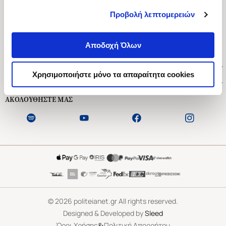
Προβολή λεπτομερειών
Ασκληπιού 1-3, Αθήνα 106 79
Δευτέρα - Παρασκευή 09:00-21:00
Αποδοχή Όλων
Σάββατο 09:00-18:00
Χρήσιμοι Σύνδεσμοι
Χρησιμοποιήστε μόνο τα απαραίτητα cookies
Εξυπηρέτηση Πελατών
ΑΚΟΛΟΥΘΗΣΤΕ ΜΑΣ
©
2026
politeianet.gr All rights reserved.
Designed & Developed by
Sleed
&
Όροι Χρήσης
Πολιτική Απορρήτου