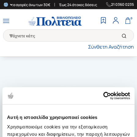
|
|
21 0360 0235
άδα για αγορές άνω των 30€
Έως 24 άτοκες δόσεις
Δωρεάν Μετα
0
Σύνθετη Αναζήτηση
Αυτή η ιστοσελίδα χρησιμοποιεί cookies
Χρησιμοποιούμε cookies για την εξατομίκευση
περιεχομένου και διαφημίσεων, την παροχή λειτουργιών