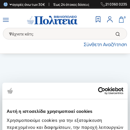
|
|
21 0360 0235
δα για αγορές άνω των 30€
Έως 24 άτοκες δόσεις
Δωρεάν Μεταφ
0
Σύνθετη Αναζήτηση
Αυτή η ιστοσελίδα χρησιμοποιεί cookies
Χρησιμοποιούμε cookies για την εξατομίκευση
περιεχομένου και διαφημίσεων, την παροχή λειτουργιών