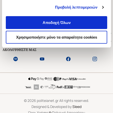
Προβολή λεπτομερειών
Ασκληπιού 1-3, Αθήνα 106 79
Δευτέρα - Παρασκευή 09:00-21:00
Αποδοχή Όλων
Σάββατο 09:00-18:00
Χρήσιμοι Σύνδεσμοι
Χρησιμοποιήστε μόνο τα απαραίτητα cookies
Εξυπηρέτηση Πελατών
ΑΚΟΛΟΥΘΗΣΤΕ ΜΑΣ
©
2026
politeianet.gr All rights reserved.
Designed & Developed by
Sleed
&
Όροι Χρήσης
Πολιτική Απορρήτου