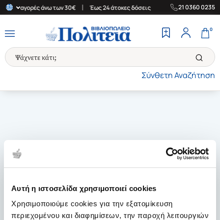
|
|
21 0360 0235
δα για αγορές άνω των 30€
Έως 24 άτοκες δόσεις
Δωρεάν Μεταφ
0
Σύνθετη Αναζήτηση
Αυτή η ιστοσελίδα χρησιμοποιεί cookies
Χρησιμοποιούμε cookies για την εξατομίκευση
περιεχομένου και διαφημίσεων, την παροχή λειτουργιών