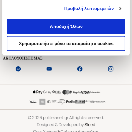
Προβολή λεπτομερειών
Ασκληπιού 1-3, Αθήνα 106 79
Δευτέρα - Παρασκευή 09:00-21:00
Αποδοχή Όλων
Σάββατο 09:00-18:00
Χρήσιμοι Σύνδεσμοι
Χρησιμοποιήστε μόνο τα απαραίτητα cookies
Εξυπηρέτηση Πελατών
ΑΚΟΛΟΥΘΗΣΤΕ ΜΑΣ
©
2026
politeianet.gr All rights reserved.
Designed & Developed by
Sleed
&
Όροι Χρήσης
Πολιτική Απορρήτου