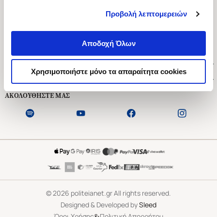
Προβολή λεπτομερειών
Ασκληπιού 1-3, Αθήνα 106 79
Δευτέρα - Παρασκευή 09:00-21:00
Αποδοχή Όλων
Σάββατο 09:00-18:00
Χρήσιμοι Σύνδεσμοι
Χρησιμοποιήστε μόνο τα απαραίτητα cookies
Εξυπηρέτηση Πελατών
ΑΚΟΛΟΥΘΗΣΤΕ ΜΑΣ
©
2026
politeianet.gr All rights reserved.
Designed & Developed by
Sleed
&
Όροι Χρήσης
Πολιτική Απορρήτου