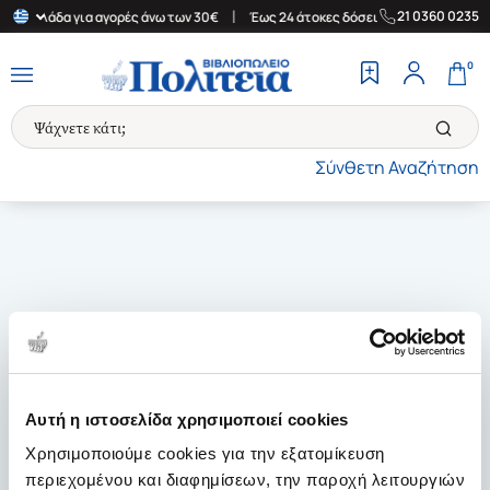
|
|
21 0360 0235
ην Ελλάδα για αγορές άνω των 30€
Έως 24 άτοκες δόσεις
Δωρεά
0
Σύνθετη Αναζήτηση
Αυτή η ιστοσελίδα χρησιμοποιεί cookies
Χρησιμοποιούμε cookies για την εξατομίκευση
περιεχομένου και διαφημίσεων, την παροχή λειτουργιών