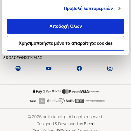
Προβολή λεπτομερειών
Ασκληπιού 1-3, Αθήνα 106 79
Δευτέρα - Παρασκευή 09:00-21:00
Αποδοχή Όλων
Σάββατο 09:00-18:00
Χρήσιμοι Σύνδεσμοι
Χρησιμοποιήστε μόνο τα απαραίτητα cookies
Εξυπηρέτηση Πελατών
ΑΚΟΛΟΥΘΗΣΤΕ ΜΑΣ
©
2026
politeianet.gr All rights reserved.
Designed & Developed by
Sleed
&
Όροι Χρήσης
Πολιτική Απορρήτου