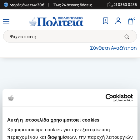
|
|
21 0360 0235
 για αγορές άνω των 30€
Έως 24 άτοκες δόσεις
Δωρεάν Μεταφορ
0
Σύνθετη Αναζήτηση
Αυτή η ιστοσελίδα χρησιμοποιεί cookies
Χρησιμοποιούμε cookies για την εξατομίκευση
περιεχομένου και διαφημίσεων, την παροχή λειτουργιών