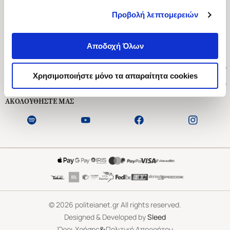
Προβολή λεπτομερειών
Ασκληπιού 1-3, Αθήνα 106 79
Δευτέρα - Παρασκευή 09:00-21:00
Αποδοχή Όλων
Σάββατο 09:00-18:00
Χρήσιμοι Σύνδεσμοι
Χρησιμοποιήστε μόνο τα απαραίτητα cookies
Εξυπηρέτηση Πελατών
ΑΚΟΛΟΥΘΗΣΤΕ ΜΑΣ
©
2026
politeianet.gr All rights reserved.
Designed & Developed by
Sleed
&
Όροι Χρήσης
Πολιτική Απορρήτου