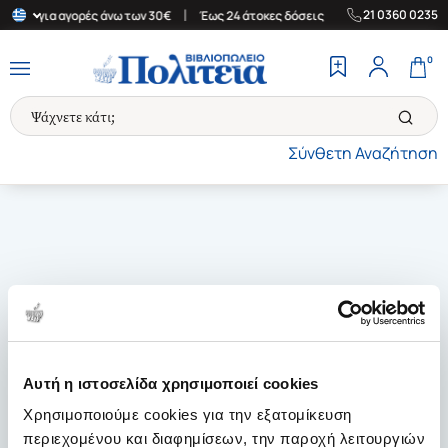
|
|
21 0360 0235
λάδα για αγορές άνω των 30€
Έως 24 άτοκες δόσεις
Δωρεάν Μετ
0
Σύνθετη Αναζήτηση
Αυτή η ιστοσελίδα χρησιμοποιεί cookies
Χρησιμοποιούμε cookies για την εξατομίκευση
περιεχομένου και διαφημίσεων, την παροχή λειτουργιών