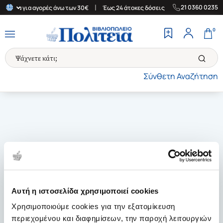
|
|
21 0360 0235
λλάδα για αγορές άνω των 30€
Έως 24 άτοκες δόσεις
Δωρεάν Μ
0
Σύνθετη Αναζήτηση
Αυτή η ιστοσελίδα χρησιμοποιεί cookies
Χρησιμοποιούμε cookies για την εξατομίκευση
περιεχομένου και διαφημίσεων, την παροχή λειτουργιών