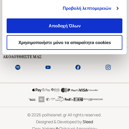
Προβολή λεπτομερειών
Ασκληπιού 1-3, Αθήνα 106 79
Δευτέρα - Παρασκευή 09:00-21:00
Αποδοχή Όλων
Σάββατο 09:00-18:00
Χρήσιμοι Σύνδεσμοι
Χρησιμοποιήστε μόνο τα απαραίτητα cookies
Εξυπηρέτηση Πελατών
ΑΚΟΛΟΥΘΗΣΤΕ ΜΑΣ
©
2026
politeianet.gr All rights reserved.
Designed & Developed by
Sleed
&
Όροι Χρήσης
Πολιτική Απορρήτου