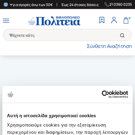
|
|
21 0360 0235
λλάδα για αγορές άνω των 30€
Έως 24 άτοκες δόσεις
Δωρεάν Με
0
Σύνθετη Αναζήτηση
Αυτή η ιστοσελίδα χρησιμοποιεί cookies
Χρησιμοποιούμε cookies για την εξατομίκευση
περιεχομένου και διαφημίσεων, την παροχή λειτουργιών