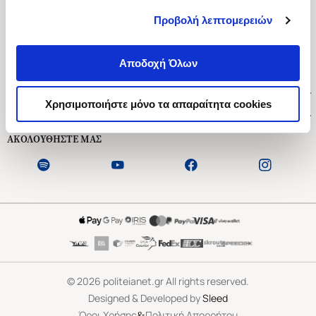
Προβολή λεπτομερειών
Ασκληπιού 1-3, Αθήνα 106 79
Δευτέρα - Παρασκευή 09:00-21:00
Αποδοχή Όλων
Σάββατο 09:00-18:00
Χρήσιμοι Σύνδεσμοι
Χρησιμοποιήστε μόνο τα απαραίτητα cookies
Εξυπηρέτηση Πελατών
ΑΚΟΛΟΥΘΗΣΤΕ ΜΑΣ
©
2026
politeianet.gr All rights reserved.
Designed & Developed by
Sleed
&
Όροι Χρήσης
Πολιτική Απορρήτου