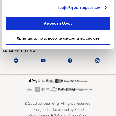
Προβολή λεπτομερειών
Ασκληπιού 1-3, Αθήνα 106 79
Δευτέρα - Παρασκευή 09:00-21:00
Αποδοχή Όλων
Σάββατο 09:00-18:00
Χρήσιμοι Σύνδεσμοι
Χρησιμοποιήστε μόνο τα απαραίτητα cookies
Εξυπηρέτηση Πελατών
ΑΚΟΛΟΥΘΗΣΤΕ ΜΑΣ
©
2026
politeianet.gr All rights reserved.
Designed & Developed by
Sleed
&
Όροι Χρήσης
Πολιτική Απορρήτου