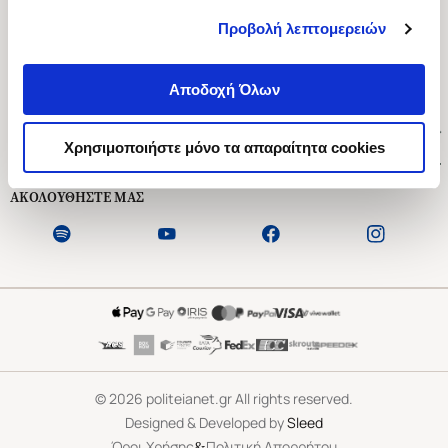
Προβολή λεπτομερειών
Ασκληπιού 1-3, Αθήνα 106 79
Δευτέρα - Παρασκευή 09:00-21:00
Αποδοχή Όλων
Σάββατο 09:00-18:00
Χρήσιμοι Σύνδεσμοι
Χρησιμοποιήστε μόνο τα απαραίτητα cookies
Εξυπηρέτηση Πελατών
ΑΚΟΛΟΥΘΗΣΤΕ ΜΑΣ
©
2026
politeianet.gr All rights reserved.
Designed & Developed by
Sleed
&
Όροι Χρήσης
Πολιτική Απορρήτου