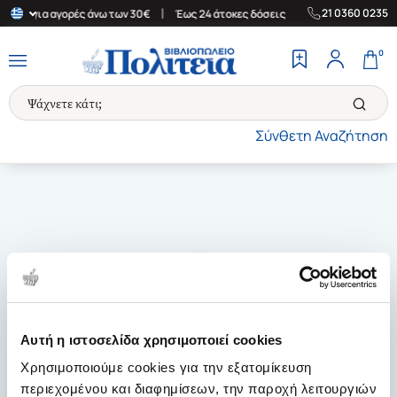
|
|
21 0360 0235
λάδα για αγορές άνω των 30€
Έως 24 άτοκες δόσεις
Δωρεάν Μετ
0
Σύνθετη Αναζήτηση
Αυτή η ιστοσελίδα χρησιμοποιεί cookies
Χρησιμοποιούμε cookies για την εξατομίκευση
περιεχομένου και διαφημίσεων, την παροχή λειτουργιών