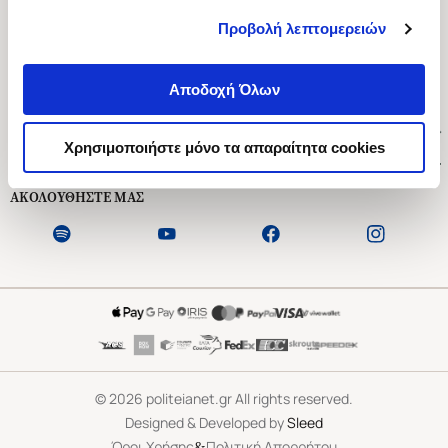
Προβολή λεπτομερειών
Ασκληπιού 1-3, Αθήνα 106 79
Δευτέρα - Παρασκευή 09:00-21:00
Αποδοχή Όλων
Σάββατο 09:00-18:00
Χρήσιμοι Σύνδεσμοι
Χρησιμοποιήστε μόνο τα απαραίτητα cookies
Εξυπηρέτηση Πελατών
ΑΚΟΛΟΥΘΗΣΤΕ ΜΑΣ
©
2026
politeianet.gr All rights reserved.
Designed & Developed by
Sleed
&
Όροι Χρήσης
Πολιτική Απορρήτου