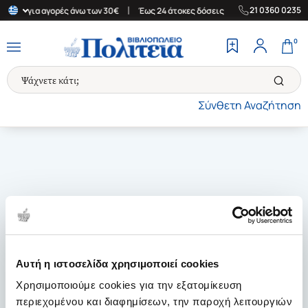
|
|
21 0360 0235
λλάδα για αγορές άνω των 30€
Έως 24 άτοκες δόσεις
Δωρεάν Με
0
Σύνθετη Αναζήτηση
Αυτή η ιστοσελίδα χρησιμοποιεί cookies
Χρησιμοποιούμε cookies για την εξατομίκευση
περιεχομένου και διαφημίσεων, την παροχή λειτουργιών