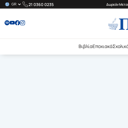
21 0360 0235
Δωρεάν Μεταφ
Βιβλία
Εποχιακά
Σχολικ