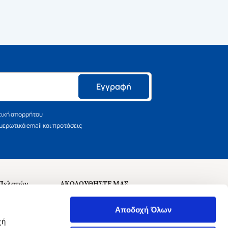
Εγγραφή
τική απορρήτου
ερωτικά email και προτάσεις
 Πελατών
ΑΚΟΛΟΥΘΗΣΤΕ ΜΑΣ
σεις
Αποδοχή Όλων
χή