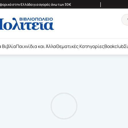
|
ορικά στην Ελλάδα για αγορές άνω των 30€
ά Βιβλία
Παιχνίδια και Άλλα
Θεματικές Κατηγορίες
Bookclub
Σ