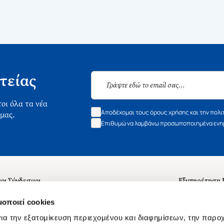
τείας
οι όλα τα νέα
Αποδέχομαι τους όρους χρήσης και την πολι
 μας.
Επιθυμώ να λαμβάνω προσωποποιημένα ενημ
οι Σύνδεσμοι
Εξυπηρέτηση
ά με εμάς
Συχνές ερωτή
μοποιεί cookies
 Εργασίας
Επικοινωνία
ια την εξατομίκευση περιεχομένου και διαφημίσεων, την παρο