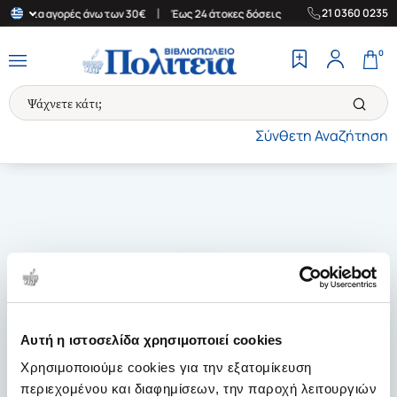
|
|
21 0360 0235
άδα για αγορές άνω των 30€
Έως 24 άτοκες δόσεις
Δωρεάν Μετα
0
Σύνθετη Αναζήτηση
Αυτή η ιστοσελίδα χρησιμοποιεί cookies
Χρησιμοποιούμε cookies για την εξατομίκευση
περιεχομένου και διαφημίσεων, την παροχή λειτουργιών