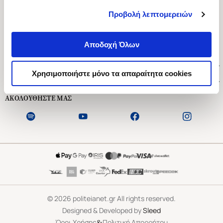
Προβολή λεπτομερειών
Ασκληπιού 1-3, Αθήνα 106 79
Δευτέρα - Παρασκευή 09:00-21:00
Αποδοχή Όλων
Σάββατο 09:00-18:00
Χρήσιμοι Σύνδεσμοι
Χρησιμοποιήστε μόνο τα απαραίτητα cookies
Εξυπηρέτηση Πελατών
ΑΚΟΛΟΥΘΗΣΤΕ ΜΑΣ
©
2026
politeianet.gr All rights reserved.
Designed & Developed by
Sleed
&
Όροι Χρήσης
Πολιτική Απορρήτου