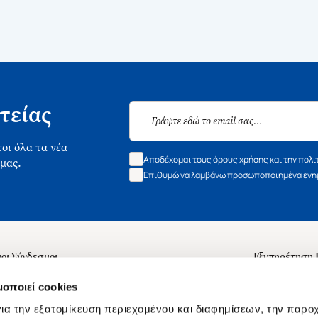
τείας
οι όλα τα νέα
Αποδέχομαι τους όρους χρήσης και την πολι
 μας.
Επιθυμώ να λαμβάνω προσωποποιημένα ενημ
οι Σύνδεσμοι
Εξυπηρέτηση
ά με εμάς
Συχνές ερωτή
μοποιεί cookies
 Εργασίας
Επικοινωνία
ια την εξατομίκευση περιεχομένου και διαφημίσεων, την παρο