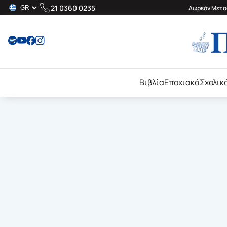
21 0360 0235
Δωρεάν Μεταφ
Βιβλία
Εποχιακά
Σχολικ