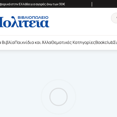
|
ορικά στην Ελλάδα για αγορές άνω των 30€
ά Βιβλία
Παιχνίδια και Άλλα
Θεματικές Κατηγορίες
Bookclub
Σ