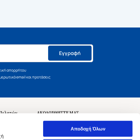
Εγγραφή
τική απορρήτου
ερωτικά email και προτάσεις
 Πελατών
ΑΚΟΛΟΥΘΗΣΤΕ ΜΑΣ
σεις
Αποδοχή Όλων
χή