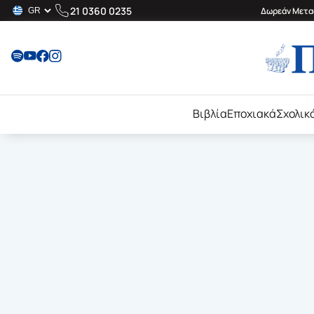
21 0360 0235
Δωρεάν Μεταφ
Βιβλία
Εποχιακά
Σχολικ