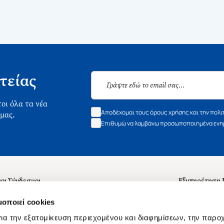
τείας
οι όλα τα νέα
Αποδέχομαι τους όρους χρήσης και την πολι
 μας.
Επιθυμώ να λαμβάνω προσωποποιημένα ενημ
οι Σύνδεσμοι
Εξυπηρέτηση
ά με εμάς
Συχνές ερωτή
μοποιεί cookies
 Εργασίας
Επικοινωνία
ια την εξατομίκευση περιεχομένου και διαφημίσεων, την παρο