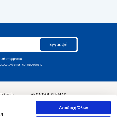
Εγγραφή
τική απορρήτου
ερωτικά email και προτάσεις
 Πελατών
ΑΚΟΛΟΥΘΗΣΤΕ ΜΑΣ
σεις
Αποδοχή Όλων
χή