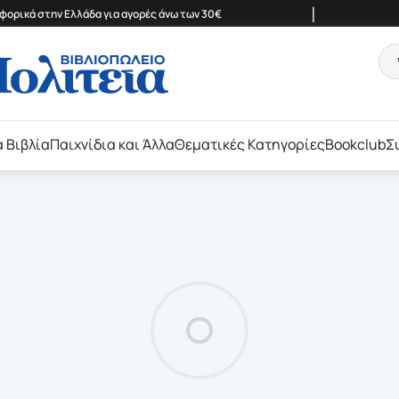
|
ορικά στην Ελλάδα για αγορές άνω των 30€
ά Βιβλία
Παιχνίδια και Άλλα
Θεματικές Κατηγορίες
Bookclub
Σ