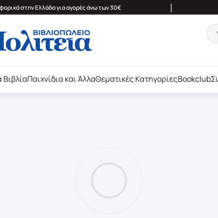
|
ορικά στην Ελλάδα για αγορές άνω των 30€
ά Βιβλία
Παιχνίδια και Άλλα
Θεματικές Κατηγορίες
Bookclub
Σ