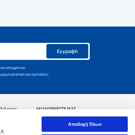
Εγγραφή
τική απορρήτου
ερωτικά email και προτάσεις
 Πελατών
ΑΚΟΛΟΥΘΗΣΤΕ ΜΑΣ
σεις
Αποδοχή Όλων
χή