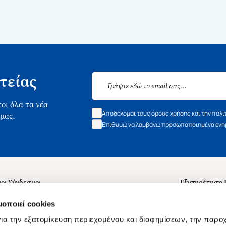
τείας
οι όλα τα νέα
Αποδέχομαι τους όρους χρήσης και την πολι
 μας.
Επιθυμώ να λαμβάνω προσωποποιημένα ενημ
οι Σύνδεσμοι
Εξυπηρέτηση
ά με εμάς
Συχνές ερωτή
μοποιεί cookies
 Εργασίας
Επικοινωνία
ια την εξατομίκευση περιεχομένου και διαφημίσεων, την παρο