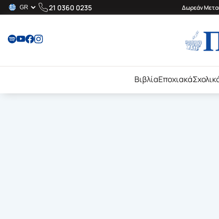
21 0360 0235
Δωρεάν Μεταφ
Βιβλία
Εποχιακά
Σχολικ