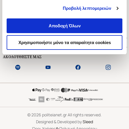
Προβολή λεπτομερειών
Ασκληπιού 1-3, Αθήνα 106 79
Δευτέρα - Παρασκευή 09:00-21:00
Αποδοχή Όλων
Σάββατο 09:00-18:00
Χρήσιμοι Σύνδεσμοι
Χρησιμοποιήστε μόνο τα απαραίτητα cookies
Εξυπηρέτηση Πελατών
ΑΚΟΛΟΥΘΗΣΤΕ ΜΑΣ
©
2026
politeianet.gr All rights reserved.
Designed & Developed by
Sleed
&
Όροι Χρήσης
Πολιτική Απορρήτου