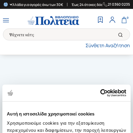
|
|
21 0360 0235
στην Ελλάδα για αγορές άνω των 30€
Έως 24 άτοκες δόσεις
Δωρ
0
Σύνθετη Αναζήτηση
Αυτή η ιστοσελίδα χρησιμοποιεί cookies
Χρησιμοποιούμε cookies για την εξατομίκευση
περιεχομένου και διαφημίσεων, την παροχή λειτουργιών