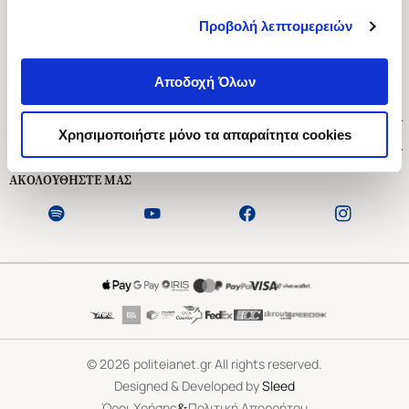
Προβολή λεπτομερειών
Ασκληπιού 1-3, Αθήνα 106 79
Δευτέρα - Παρασκευή 09:00-21:00
Αποδοχή Όλων
Σάββατο 09:00-18:00
Χρήσιμοι Σύνδεσμοι
Χρησιμοποιήστε μόνο τα απαραίτητα cookies
Εξυπηρέτηση Πελατών
ΑΚΟΛΟΥΘΗΣΤΕ ΜΑΣ
©
2026
politeianet.gr All rights reserved.
Designed & Developed by
Sleed
&
Όροι Χρήσης
Πολιτική Απορρήτου