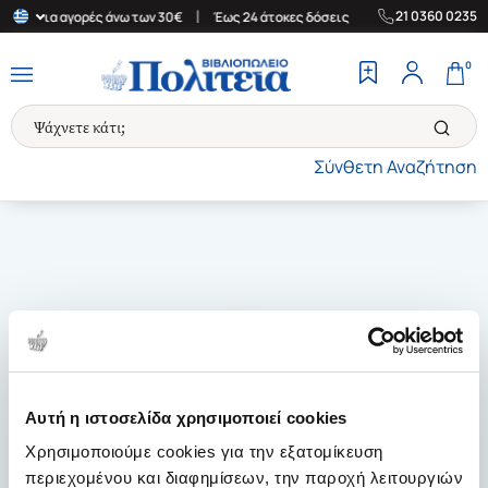
|
|
21 0360 0235
λάδα για αγορές άνω των 30€
Έως 24 άτοκες δόσεις
Δωρεάν Μετ
0
Σύνθετη Αναζήτηση
Αυτή η ιστοσελίδα χρησιμοποιεί cookies
Χρησιμοποιούμε cookies για την εξατομίκευση
περιεχομένου και διαφημίσεων, την παροχή λειτουργιών