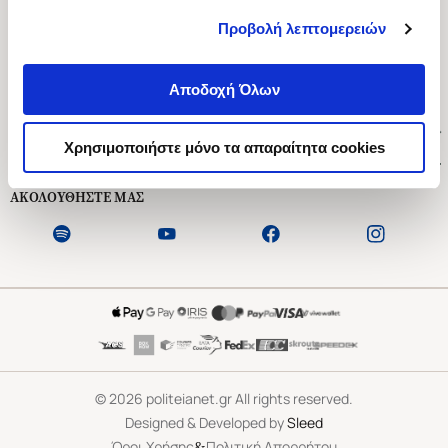
Προβολή λεπτομερειών
Ασκληπιού 1-3, Αθήνα 106 79
Δευτέρα - Παρασκευή 09:00-21:00
Αποδοχή Όλων
Σάββατο 09:00-18:00
Χρήσιμοι Σύνδεσμοι
Χρησιμοποιήστε μόνο τα απαραίτητα cookies
Εξυπηρέτηση Πελατών
ΑΚΟΛΟΥΘΗΣΤΕ ΜΑΣ
©
2026
politeianet.gr All rights reserved.
Designed & Developed by
Sleed
&
Όροι Χρήσης
Πολιτική Απορρήτου