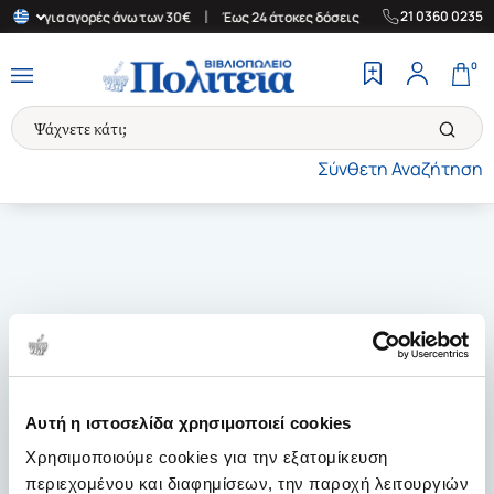
|
|
21 0360 0235
λλάδα για αγορές άνω των 30€
Έως 24 άτοκες δόσεις
Δωρεάν Με
0
Σύνθετη Αναζήτηση
Αυτή η ιστοσελίδα χρησιμοποιεί cookies
Χρησιμοποιούμε cookies για την εξατομίκευση
περιεχομένου και διαφημίσεων, την παροχή λειτουργιών