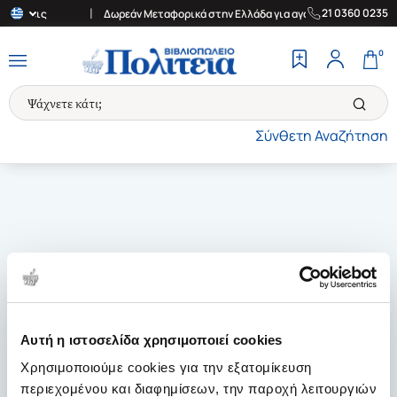
|
21 0360 0235
ς δόσεις
Δωρεάν Μεταφορικά στην Ελλάδα για αγορές άνω των 30€
0
Σύνθετη Αναζήτηση
Αυτή η ιστοσελίδα χρησιμοποιεί cookies
Χρησιμοποιούμε cookies για την εξατομίκευση
περιεχομένου και διαφημίσεων, την παροχή λειτουργιών