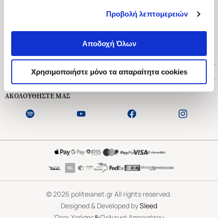
Προβολή λεπτομερειών
Ασκληπιού 1-3, Αθήνα 106 79
Δευτέρα - Παρασκευή 09:00-21:00
Αποδοχή Όλων
Σάββατο 09:00-18:00
Χρήσιμοι Σύνδεσμοι
Χρησιμοποιήστε μόνο τα απαραίτητα cookies
Εξυπηρέτηση Πελατών
ΑΚΟΛΟΥΘΗΣΤΕ ΜΑΣ
©
2026
politeianet.gr All rights reserved.
Designed & Developed by
Sleed
&
Όροι Χρήσης
Πολιτική Απορρήτου