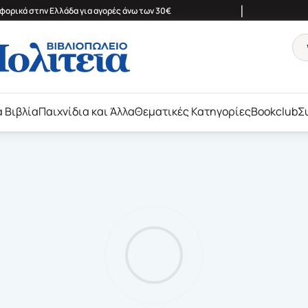
|
ορικά στην Ελλάδα για αγορές άνω των 30€
ά Βιβλία
Παιχνίδια και Άλλα
Θεματικές Κατηγορίες
Bookclub
Σ