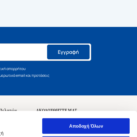
Εγγραφή
τική απορρήτου
ερωτικά email και προτάσεις
 Πελατών
ΑΚΟΛΟΥΘΗΣΤΕ ΜΑΣ
σεις
Αποδοχή Όλων
χή