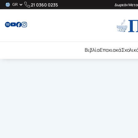
21 0360 0235
Δωρεάν Μεταφ
Βιβλία
Εποχιακά
Σχολικ