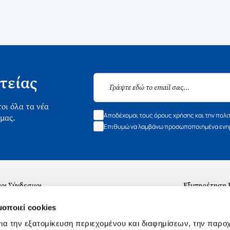
τείας
οι όλα τα νέα
Αποδέχομαι τους όρους χρήσης και την πολι
 μας.
Επιθυμώ να λαμβάνω προσωποποιημένα ενημ
οι Σύνδεσμοι
Εξυπηρέτηση
ά με εμάς
Συχνές ερωτή
μοποιεί cookies
 Εργασίας
Επικοινωνία
ια την εξατομίκευση περιεχομένου και διαφημίσεων, την παρο