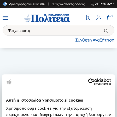
|
|
21 0360 0235
λλάδα για αγορές άνω των 30€
Έως 24 άτοκες δόσεις
Δωρεάν Με
0
Σύνθετη Αναζήτηση
Αυτή η ιστοσελίδα χρησιμοποιεί cookies
Χρησιμοποιούμε cookies για την εξατομίκευση
περιεχομένου και διαφημίσεων, την παροχή λειτουργιών