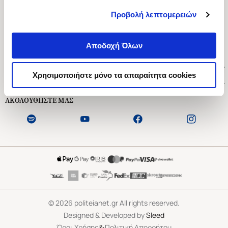
Προβολή λεπτομερειών
Ασκληπιού 1-3, Αθήνα 106 79
Δευτέρα - Παρασκευή 09:00-21:00
Αποδοχή Όλων
Σάββατο 09:00-18:00
Χρήσιμοι Σύνδεσμοι
Χρησιμοποιήστε μόνο τα απαραίτητα cookies
Εξυπηρέτηση Πελατών
ΑΚΟΛΟΥΘΗΣΤΕ ΜΑΣ
©
2026
politeianet.gr All rights reserved.
Designed & Developed by
Sleed
&
Όροι Χρήσης
Πολιτική Απορρήτου