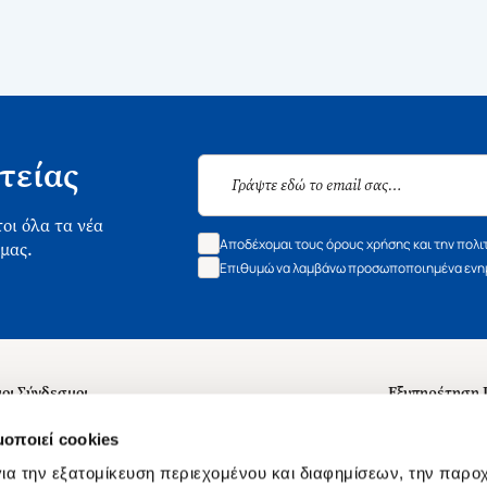
τείας
οι όλα τα νέα
Αποδέχομαι τους όρους χρήσης και την πολι
 μας.
Επιθυμώ να λαμβάνω προσωποποιημένα ενημ
οι Σύνδεσμοι
Εξυπηρέτηση
ά με εμάς
Συχνές ερωτή
μοποιεί cookies
 Εργασίας
Επικοινωνία
ια την εξατομίκευση περιεχομένου και διαφημίσεων, την παρο