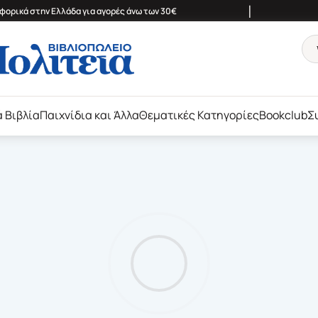
|
ορικά στην Ελλάδα για αγορές άνω των 30€
ά Βιβλία
Παιχνίδια και Άλλα
Θεματικές Κατηγορίες
Bookclub
Σ