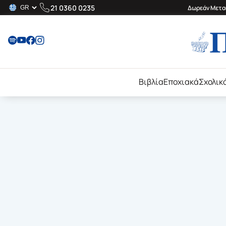
21 0360 0235
Δωρεάν Μεταφ
Βιβλία
Εποχιακά
Σχολικ