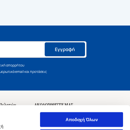
Εγγραφή
τική απορρήτου
ερωτικά email και προτάσεις
 Πελατών
ΑΚΟΛΟΥΘΗΣΤΕ ΜΑΣ
σεις
Αποδοχή Όλων
χή