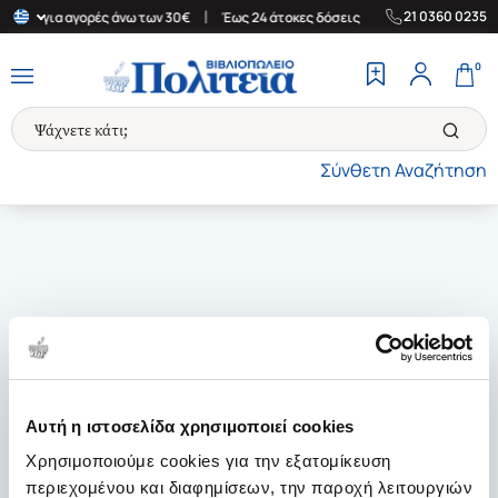
|
|
21 0360 0235
λάδα για αγορές άνω των 30€
Έως 24 άτοκες δόσεις
Δωρεάν Μετ
0
Σύνθετη Αναζήτηση
Αυτή η ιστοσελίδα χρησιμοποιεί cookies
Χρησιμοποιούμε cookies για την εξατομίκευση
περιεχομένου και διαφημίσεων, την παροχή λειτουργιών