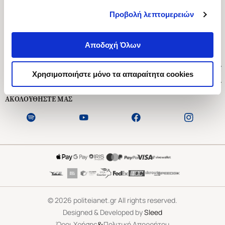
Προβολή λεπτομερειών
Ασκληπιού 1-3, Αθήνα 106 79
Δευτέρα - Παρασκευή 09:00-21:00
Αποδοχή Όλων
Σάββατο 09:00-18:00
Χρήσιμοι Σύνδεσμοι
Χρησιμοποιήστε μόνο τα απαραίτητα cookies
Εξυπηρέτηση Πελατών
ΑΚΟΛΟΥΘΗΣΤΕ ΜΑΣ
©
2026
politeianet.gr All rights reserved.
Designed & Developed by
Sleed
&
Όροι Χρήσης
Πολιτική Απορρήτου