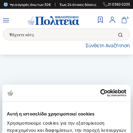
|
|
21 0360 0235
λάδα για αγορές άνω των 30€
Έως 24 άτοκες δόσεις
Δωρεάν Μετ
0
Σύνθετη Αναζήτηση
Αυτή η ιστοσελίδα χρησιμοποιεί cookies
Χρησιμοποιούμε cookies για την εξατομίκευση
περιεχομένου και διαφημίσεων, την παροχή λειτουργιών