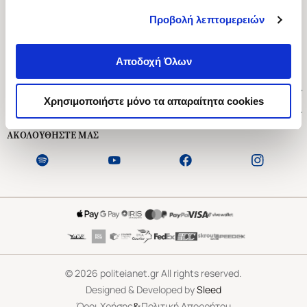
Προβολή λεπτομερειών
Ασκληπιού 1-3, Αθήνα 106 79
Δευτέρα - Παρασκευή 09:00-21:00
Αποδοχή Όλων
Σάββατο 09:00-18:00
Χρήσιμοι Σύνδεσμοι
Χρησιμοποιήστε μόνο τα απαραίτητα cookies
Εξυπηρέτηση Πελατών
ΑΚΟΛΟΥΘΗΣΤΕ ΜΑΣ
©
2026
politeianet.gr All rights reserved.
Designed & Developed by
Sleed
&
Όροι Χρήσης
Πολιτική Απορρήτου