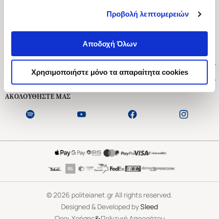
Προβολή λεπτομερειών
Ασκληπιού 1-3, Αθήνα 106 79
Δευτέρα - Παρασκευή 09:00-21:00
Αποδοχή Όλων
Σάββατο 09:00-18:00
Χρήσιμοι Σύνδεσμοι
Χρησιμοποιήστε μόνο τα απαραίτητα cookies
Εξυπηρέτηση Πελατών
ΑΚΟΛΟΥΘΗΣΤΕ ΜΑΣ
©
2026
politeianet.gr All rights reserved.
Designed & Developed by
Sleed
&
Όροι Χρήσης
Πολιτική Απορρήτου