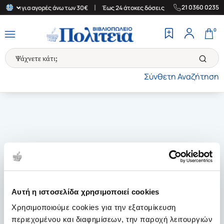
|
|
21 0360 0235
λλάδα για αγορές άνω των 30€
Έως 24 άτοκες δόσεις
Δωρεάν Με
0
Σύνθετη Αναζήτηση
Αυτή η ιστοσελίδα χρησιμοποιεί cookies
Χρησιμοποιούμε cookies για την εξατομίκευση
περιεχομένου και διαφημίσεων, την παροχή λειτουργιών