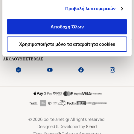
Προβολή λεπτομερειών
Ασκληπιού 1-3, Αθήνα 106 79
Δευτέρα - Παρασκευή 09:00-21:00
Αποδοχή Όλων
Σάββατο 09:00-18:00
Χρήσιμοι Σύνδεσμοι
Χρησιμοποιήστε μόνο τα απαραίτητα cookies
Εξυπηρέτηση Πελατών
ΑΚΟΛΟΥΘΗΣΤΕ ΜΑΣ
©
2026
politeianet.gr All rights reserved.
Designed & Developed by
Sleed
&
Όροι Χρήσης
Πολιτική Απορρήτου