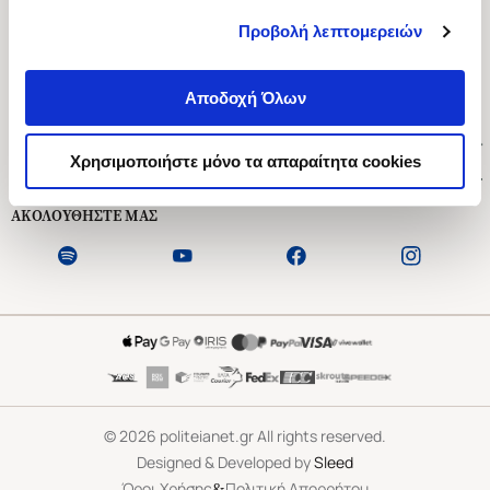
Προβολή λεπτομερειών
Ασκληπιού 1-3, Αθήνα 106 79
Δευτέρα - Παρασκευή 09:00-21:00
Αποδοχή Όλων
Σάββατο 09:00-18:00
Χρήσιμοι Σύνδεσμοι
Χρησιμοποιήστε μόνο τα απαραίτητα cookies
Εξυπηρέτηση Πελατών
ΑΚΟΛΟΥΘΗΣΤΕ ΜΑΣ
©
2026
politeianet.gr All rights reserved.
Designed & Developed by
Sleed
&
Όροι Χρήσης
Πολιτική Απορρήτου