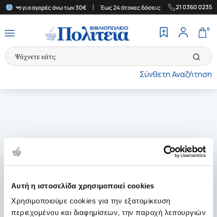
|
|
21 0360 0235
λλάδα για αγορές άνω των 30€
Έως 24 άτοκες δόσεις
Δωρεάν Μ
0
Σύνθετη Αναζήτηση
Αυτή η ιστοσελίδα χρησιμοποιεί cookies
Χρησιμοποιούμε cookies για την εξατομίκευση
περιεχομένου και διαφημίσεων, την παροχή λειτουργιών