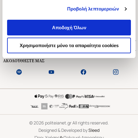
Προβολή λεπτομερειών
Ασκληπιού 1-3, Αθήνα 106 79
Δευτέρα - Παρασκευή 09:00-21:00
Αποδοχή Όλων
Σάββατο 09:00-18:00
Χρήσιμοι Σύνδεσμοι
Χρησιμοποιήστε μόνο τα απαραίτητα cookies
Εξυπηρέτηση Πελατών
ΑΚΟΛΟΥΘΗΣΤΕ ΜΑΣ
©
2026
politeianet.gr All rights reserved.
Designed & Developed by
Sleed
&
Όροι Χρήσης
Πολιτική Απορρήτου