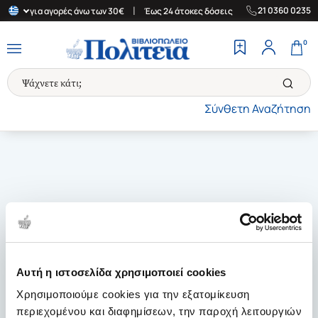
|
|
21 0360 0235
λλάδα για αγορές άνω των 30€
Έως 24 άτοκες δόσεις
Δωρεάν Με
0
Σύνθετη Αναζήτηση
Αυτή η ιστοσελίδα χρησιμοποιεί cookies
Χρησιμοποιούμε cookies για την εξατομίκευση
περιεχομένου και διαφημίσεων, την παροχή λειτουργιών