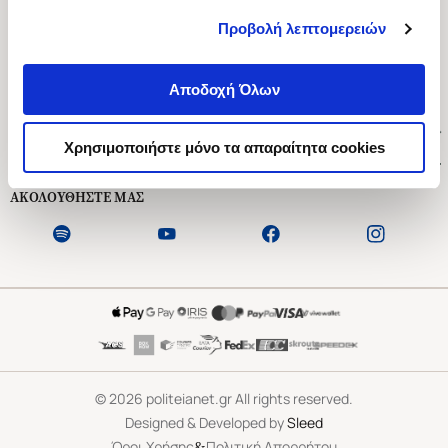
Προβολή λεπτομερειών
Ασκληπιού 1-3, Αθήνα 106 79
Δευτέρα - Παρασκευή 09:00-21:00
Αποδοχή Όλων
Σάββατο 09:00-18:00
Χρήσιμοι Σύνδεσμοι
Χρησιμοποιήστε μόνο τα απαραίτητα cookies
Εξυπηρέτηση Πελατών
ΑΚΟΛΟΥΘΗΣΤΕ ΜΑΣ
©
2026
politeianet.gr All rights reserved.
Designed & Developed by
Sleed
&
Όροι Χρήσης
Πολιτική Απορρήτου