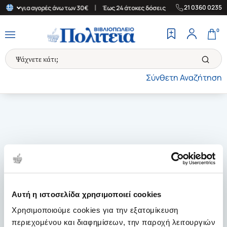
|
|
21 0360 0235
λλάδα για αγορές άνω των 30€
Έως 24 άτοκες δόσεις
Δωρεάν Με
0
Σύνθετη Αναζήτηση
Αυτή η ιστοσελίδα χρησιμοποιεί cookies
Χρησιμοποιούμε cookies για την εξατομίκευση
περιεχομένου και διαφημίσεων, την παροχή λειτουργιών