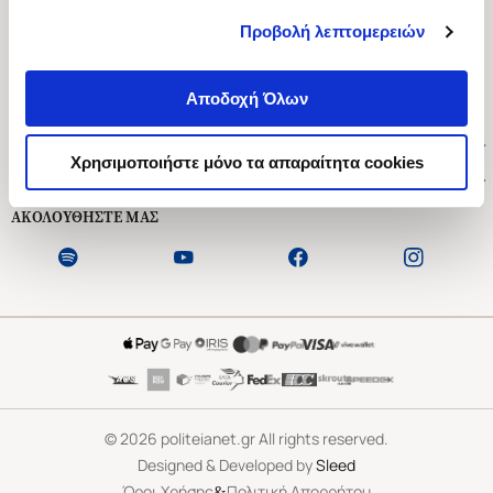
Προβολή λεπτομερειών
Ασκληπιού 1-3, Αθήνα 106 79
Δευτέρα - Παρασκευή 09:00-21:00
Αποδοχή Όλων
Σάββατο 09:00-18:00
Χρήσιμοι Σύνδεσμοι
Χρησιμοποιήστε μόνο τα απαραίτητα cookies
Εξυπηρέτηση Πελατών
ΑΚΟΛΟΥΘΗΣΤΕ ΜΑΣ
©
2026
politeianet.gr All rights reserved.
Designed & Developed by
Sleed
&
Όροι Χρήσης
Πολιτική Απορρήτου