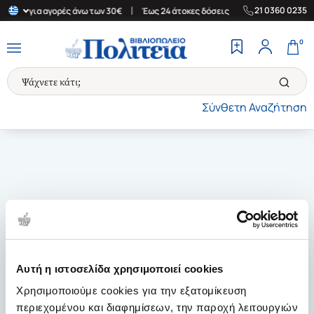
|
|
21 0360 0235
λλάδα για αγορές άνω των 30€
Έως 24 άτοκες δόσεις
Δωρεάν Με
0
Σύνθετη Αναζήτηση
Αυτή η ιστοσελίδα χρησιμοποιεί cookies
Χρησιμοποιούμε cookies για την εξατομίκευση
περιεχομένου και διαφημίσεων, την παροχή λειτουργιών