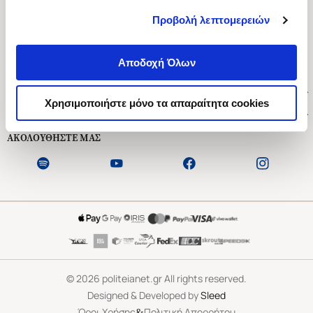
Προβολή λεπτομερειών
Ασκληπιού 1-3, Αθήνα 106 79
Δευτέρα - Παρασκευή 09:00-21:00
Αποδοχή Όλων
Σάββατο 09:00-18:00
Χρήσιμοι Σύνδεσμοι
Χρησιμοποιήστε μόνο τα απαραίτητα cookies
Εξυπηρέτηση Πελατών
ΑΚΟΛΟΥΘΗΣΤΕ ΜΑΣ
©
2026
politeianet.gr All rights reserved.
Designed & Developed by
Sleed
&
Όροι Χρήσης
Πολιτική Απορρήτου