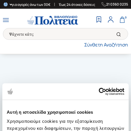
|
|
21 0360 0235
λλάδα για αγορές άνω των 30€
Έως 24 άτοκες δόσεις
Δωρεάν Με
0
Σύνθετη Αναζήτηση
Αυτή η ιστοσελίδα χρησιμοποιεί cookies
Χρησιμοποιούμε cookies για την εξατομίκευση
περιεχομένου και διαφημίσεων, την παροχή λειτουργιών